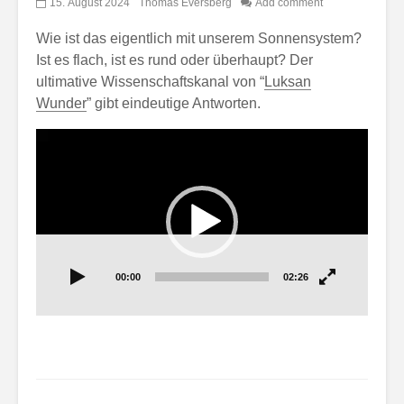
15. August 2024
Thomas Eversberg
Add comment
Wie ist das eigentlich mit unserem Sonnensystem?
Ist es flach, ist es rund oder überhaupt? Der
ultimative Wissenschaftskanal von “
Luksan
Wunder
” gibt eindeutige Antworten.
Video-
Player
00:00
02:26