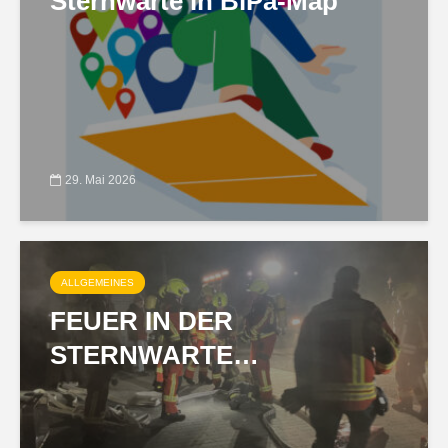
Sternwarte in BiPa-Map
29. Mai 2026
ALLGEMEINES
FEUER IN DER
STERNWARTE…