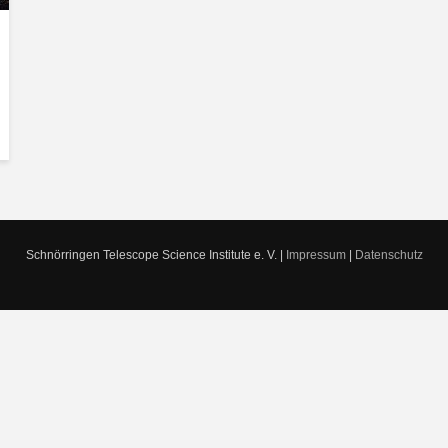
Schnörringen Telescope Science Institute e. V. |
Impressum
|
Datenschutz