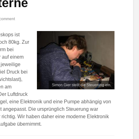
Sterne
 comment
skops ist
noch 80kg. Zur
rm bei
 auf einem
 jeweilige
iel Druck bei
chtslast),
Simon Gier stellt die Steuerung ein.
en am
Der Luftdruck
gel, eine Elektronik und eine Pumpe abhängig von
t angepasst. Die ursprünglich Steuerung war
hr richtig. Wir haben daher eine moderne Elektronik
 Aufgabe übernimmt.