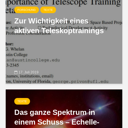
FORSCHUNG
TEXTE
Zur Wichtigkeit eines
aktiven Teleskoptrainings
17. Juli 2019
TEXTE
Das ganze Spektrum in
einem Schuss – Echelle-