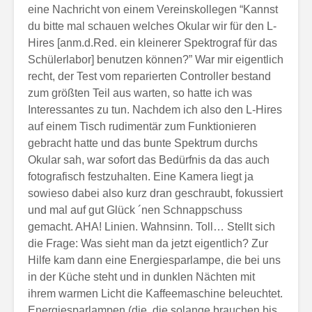
eine Nachricht von einem Vereinskollegen “Kannst
du bitte mal schauen welches Okular wir für den L-
Hires [anm.d.Red. ein kleinerer Spektrograf für das
Schülerlabor] benutzen können?” War mir eigentlich
recht, der Test vom reparierten Controller bestand
zum größten Teil aus warten, so hatte ich was
Interessantes zu tun. Nachdem ich also den L-Hires
auf einem Tisch rudimentär zum Funktionieren
gebracht hatte und das bunte Spektrum durchs
Okular sah, war sofort das Bedürfnis da das auch
fotografisch festzuhalten. Eine Kamera liegt ja
sowieso dabei also kurz dran geschraubt, fokussiert
und mal auf gut Glück ´nen Schnappschuss
gemacht. AHA! Linien. Wahnsinn. Toll… Stellt sich
die Frage: Was sieht man da jetzt eigentlich? Zur
Hilfe kam dann eine Energiesparlampe, die bei uns
in der Küche steht und in dunklen Nächten mit
ihrem warmen Licht die Kaffeemaschine beleuchtet.
Energiesparlampen (die, die solange brauchen bis