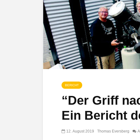
BERICHT
“Der Griff na
Ein Bericht 
12. August 2019
Thomas Eversberg
A