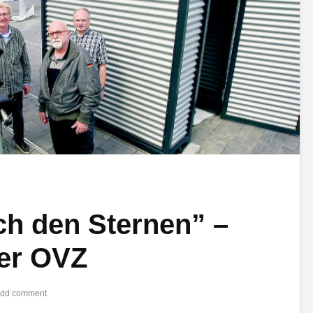
ch den Sternen” –
der OVZ
dd comment