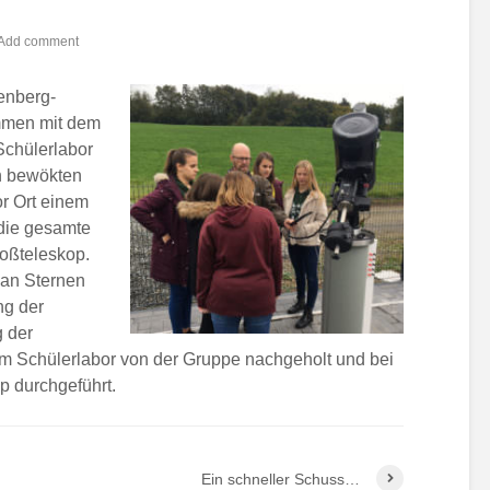
Add comment
enberg-
men mit dem
Schülerlabor
 bewökten
or Ort einem
 die gesamte
roßteleskop.
 an Sternen
ng der
 der
am Schülerlabor von der Gruppe nachgeholt und bei
p durchgeführt.
Ein schneller Schuss…