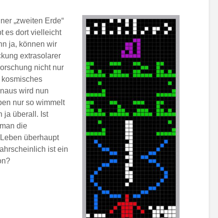
iner „zweiten Erde“
es dort vielleicht
n ja, können wir
kung extrasolarer
Forschung nicht nur
r kosmisches
inaus wird nun
eben nur so wimmelt
ja überall. Ist
 man die
s Leben überhaupt
hrscheinlich ist ein
ion?