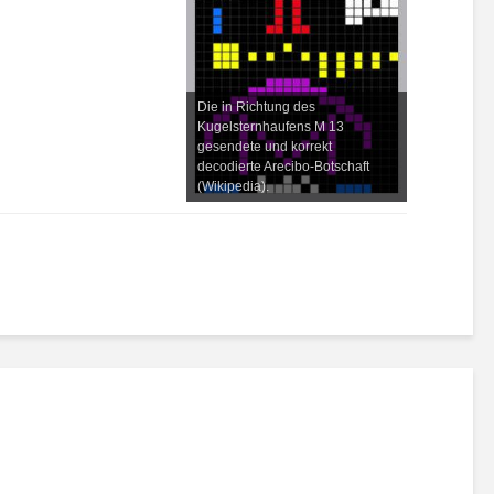
Die in Richtung des
Kugelsternhaufens M 13
gesendete und korrekt
decodierte Arecibo-Botschaft
(Wikipedia).