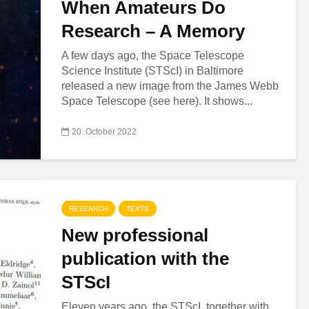
When Amateurs Do
Research – A Memory
A few days ago, the Space Telescope
Science Institute (STScI) in Baltimore
released a new image from the James Webb
Space Telescope (see here). It shows...
20. October 2022
RESEARCH
TEXTS
New professional
publication with the
STScI
Eleven years ago, the STScI, together with